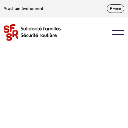
Prochain événement
À venir
Accueil
>
Communications
>
🌟 Belle nouvelle en ce début du mois 
Communiqué