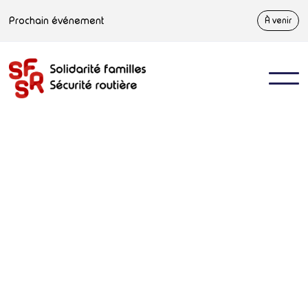
Prochain événement
À venir
Accueil
>
Communications
>
RETOUR : La course des Bocages, en actio
Communiqué