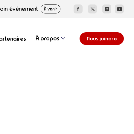
hain événement
À venir
À propos
artenaires
Nous joindre