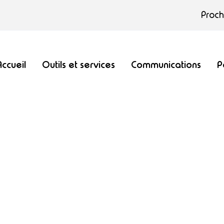
Proc
Accueil
Outils et services
Communications
P
st l'affaire des finissants du secondaire!