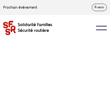
Prochain événement
À venir
Accueil
>
Communications
>
Notre message traverse la rive sud de Q
Communiqué